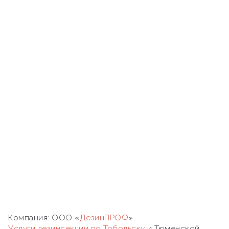
Компания: ООО «
ДезинПРОФ
».
Услуги дезинсекции по Тобольску
и Тюменской